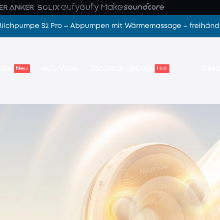
.
 Milchpumpe S2 Pro – Abpumpen mit Wärmemassage – freihändi
are
eufyMake
Sonderangebote
Gesc
Neu
Hot