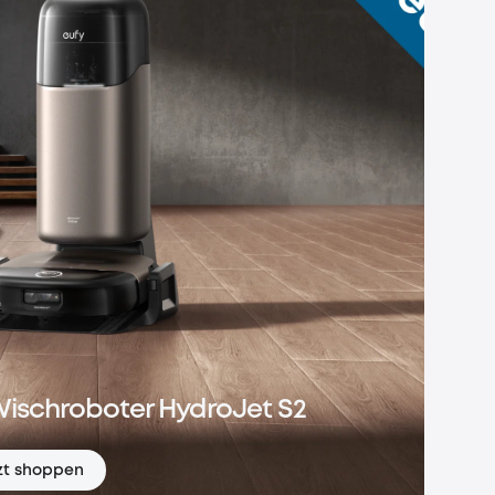
Wischroboter HydroJet S2
zt shoppen
Wischroboter HydroJet S2