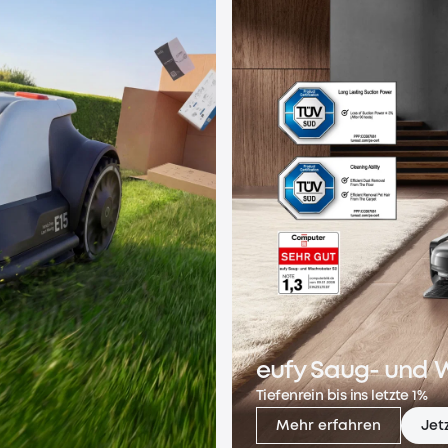
eufy Saug- und 
Tiefenrein bis ins letzte 1%
Mehr erfahren
Jet
eufy Saug- und 