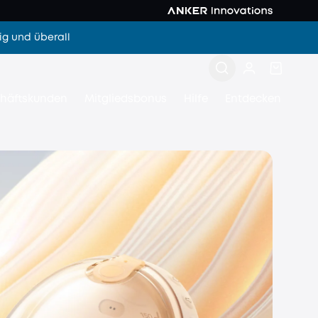
g und überall
häftskunden
Mitgliedsbonus
Hilfe
Entdecken