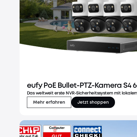
eufy PoE Bullet-PTZ-Kamera S4 
Das weltweit erste NVR-Sicherheitssystem mit lokalem
Mehr erfahren
Jetzt shoppen
eufy PoE Bullet-PTZ-Kamera S4 6-Cam ki