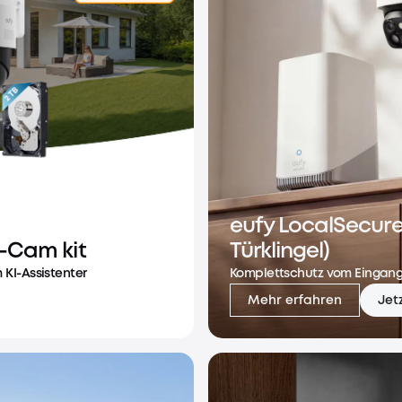
eufy LocalSecur
6-Cam kit
Türklingel)
 KI-Assistenter
Komplettschutz vom Eingang
Mehr erfahren
Jet
t
eufy LocalSecure