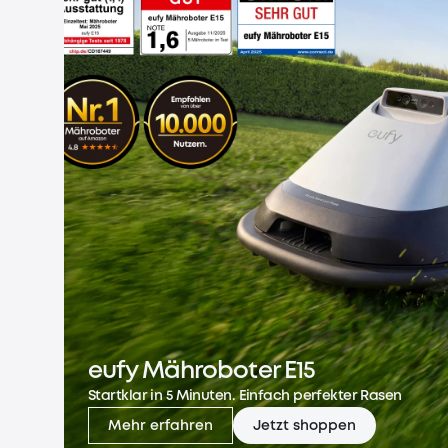
eufy Mähroboter E15
Startklar in 5 Minuten. Einfach perfekter Rasen
Mehr erfahren
Jetzt shoppen
eufy Mähroboter E15