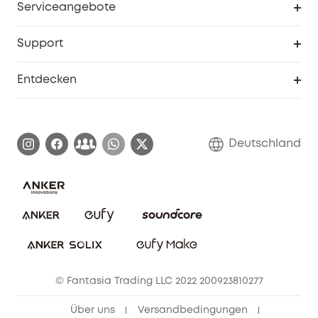
Serviceangebote
eufyCredits Prämienprogramm
Studenten- & Lehrerrabatte
Security-Webportal
Support
Myeufy Preise
Seniorenrabatte
Smarte Hilfe
Entdecken
Affiliate-Programm
Garantieinformationen
eufy Markengeschichte
Zertifizierte generalüberholte Produkte
Garantieabwicklung
Blog
Deutschland
E-Anleitung herunterladen
Kontaktiere uns
Impressum
Nachhaltigkeit
Bestellung stornieren
eufy Security Community
eufy Clean Community
© Fantasia Trading LLC 2022 200923810277
Freunde werben & bis zu 80€ sichern
Über uns
Versandbedingungen