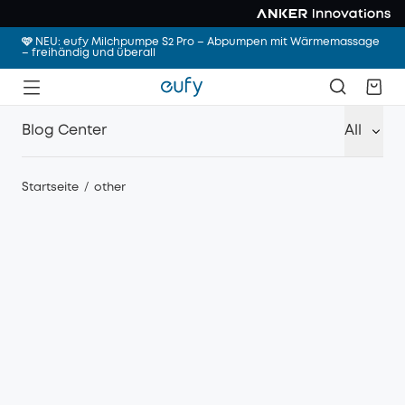
🩷 NEU: eufy Milchpumpe S2 Pro – Abpumpen mit Wärmemassage
– freihändig und überall
Blog Center
All
Startseite
/
other
·
other
25/09/2024