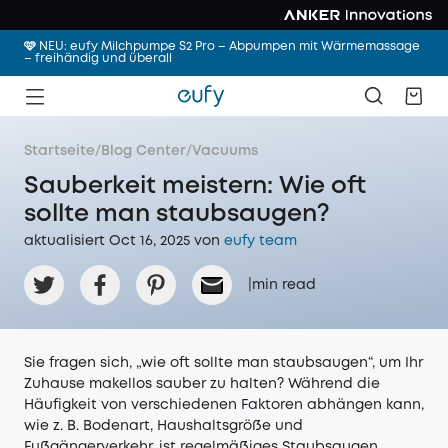
🩷 NEU: eufy Milchpumpe S2 Pro – Abpumpen mit Wärmemassage
– freihändig und überall
Startseite
/
Blog Center
/
Vacuums
Sauberkeit meistern: Wie oft
sollte man staubsaugen?
aktualisiert Oct 16, 2025 von
eufy team
|
min read
Sie fragen sich, „wie oft sollte man staubsaugen“, um Ihr
Zuhause makellos sauber zu halten? Während die
Häufigkeit von verschiedenen Faktoren abhängen kann,
wie z. B. Bodenart, Haushaltsgröße und
Fußgängerverkehr, ist regelmäßiges Staubsaugen