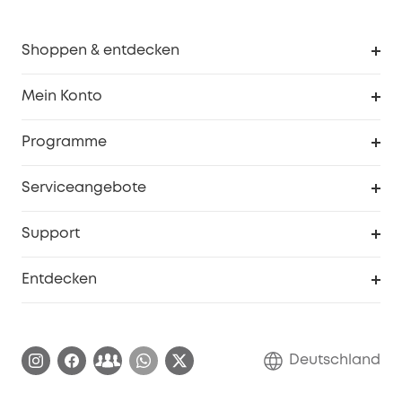
Shoppen & entdecken
Sauberkeit
Mein Konto
Sicherheit
Sendungsverfolgung
Programme
Baby
Meine Rabattcodes
eufy Business
Serviceangebote
eufyCredits Prämienprogramm
Studenten- & Lehrerrabatte
Security-Webportal
Support
Myeufy Preise
Seniorenrabatte
Smarte Hilfe
Entdecken
Affiliate-Programm
Garantieinformationen
eufy Markengeschichte
Zertifizierte generalüberholte Produkte
Garantieabwicklung
Blog
Deutschland
E-Anleitung herunterladen
Kontaktiere uns