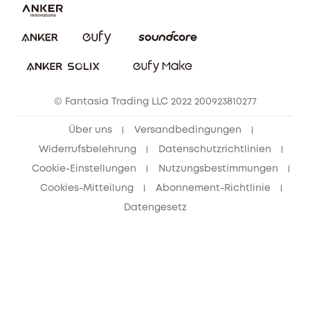
Impressum
Nachhaltigkeit
Bestellung stornieren
eufy Security Community
eufy Clean Community
© Fantasia Trading LLC 2022 200923810277
Freunde werben & bis zu 80€ sichern
Über uns
Versandbedingungen
Widerrufsbelehrung
Datenschutzrichtlinien
Cookie-Einstellungen
Nutzungsbestimmungen
Cookies-Mitteilung
Abonnement-Richtlinie
Datengesetz