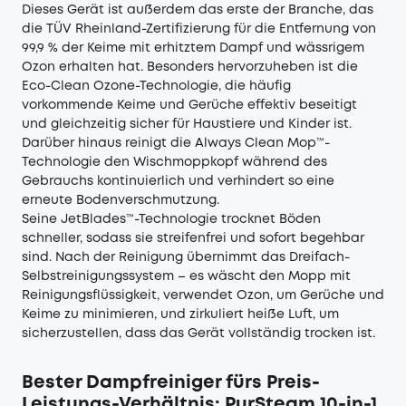
Dieses Gerät ist außerdem das erste der Branche, das
die TÜV Rheinland-Zertifizierung für die Entfernung von
99,9 % der Keime mit erhitztem Dampf und wässrigem
Ozon erhalten hat. Besonders hervorzuheben ist die
Eco-Clean Ozone-Technologie, die häufig
vorkommende Keime und Gerüche effektiv beseitigt
und gleichzeitig sicher für Haustiere und Kinder ist.
Darüber hinaus reinigt die Always Clean Mop™-
Technologie den Wischmoppkopf während des
Gebrauchs kontinuierlich und verhindert so eine
erneute Bodenverschmutzung.
Seine JetBlades™-Technologie trocknet Böden
schneller, sodass sie streifenfrei und sofort begehbar
sind. Nach der Reinigung übernimmt das Dreifach-
Selbstreinigungssystem – es wäscht den Mopp mit
Reinigungsflüssigkeit, verwendet Ozon, um Gerüche und
Keime zu minimieren, und zirkuliert heiße Luft, um
sicherzustellen, dass das Gerät vollständig trocken ist.
Bester Dampfreiniger fürs Preis-
Leistungs-Verhältnis: PurSteam 10-in-1