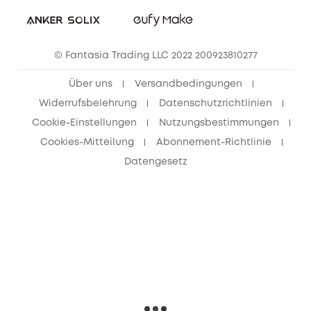
eufy Security Community
eufy Clean Community
© Fantasia Trading LLC 2022 200923810277
Freunde werben & bis zu 80€ sichern
Über uns
Versandbedingungen
Widerrufsbelehrung
Datenschutzrichtlinien
Cookie-Einstellungen
Nutzungsbestimmungen
Cookies-Mitteilung
Abonnement-Richtlinie
Datengesetz