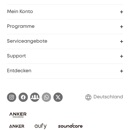
Sauberkeit
Mein Konto
Sicherheit
Sendungsverfolgung
Programme
Baby
Meine Rabattcodes
eufy Business
Serviceangebote
eufyCredits Prämienprogramm
Studenten- & Lehrerrabatte
Security-Webportal
Support
Myeufy Preise
Seniorenrabatte
Smarte Hilfe
Entdecken
Affiliate-Programm
Garantieinformationen
eufy Markengeschichte
Zertifizierte generalüberholte Produkte
Garantieabwicklung
Blog
Deutschland
E-Anleitung herunterladen
Kontaktiere uns
Impressum
Nachhaltigkeit
Bestellung stornieren