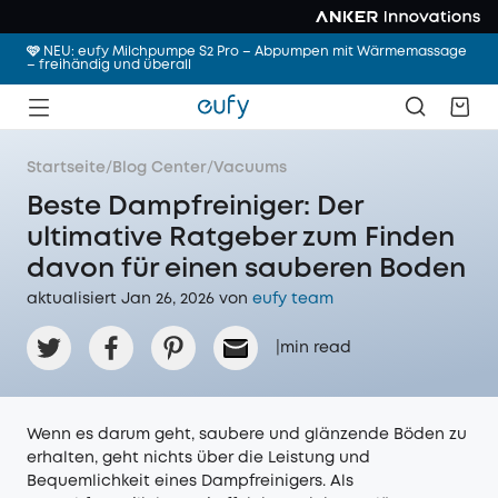
🩷 NEU: eufy Milchpumpe S2 Pro – Abpumpen mit Wärmemassage
– freihändig und überall
Startseite
/
Blog Center
/
Vacuums
Beste Dampfreiniger: Der
ultimative Ratgeber zum Finden
davon für einen sauberen Boden
aktualisiert Jan 26, 2026 von
eufy team
|
min read
Wenn es darum geht, saubere und glänzende Böden zu
erhalten, geht nichts über die Leistung und
Bequemlichkeit eines Dampfreinigers. Als