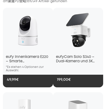
aff渠道PD全站35%
\
49
Artikel gefunden
eufy Innenkamera E220
eufyCam Solo S340 –
– Smarte
Dual‑Kamera und 3K
Personenerkennung,
und 360°
*Es stehen 4 Optionen zur
*Es stehen 4 Optionen zur
*Es stehe
360° Bewegung
Auswahl.
Auswahl.
Auswahl.
49,99€
199,00€