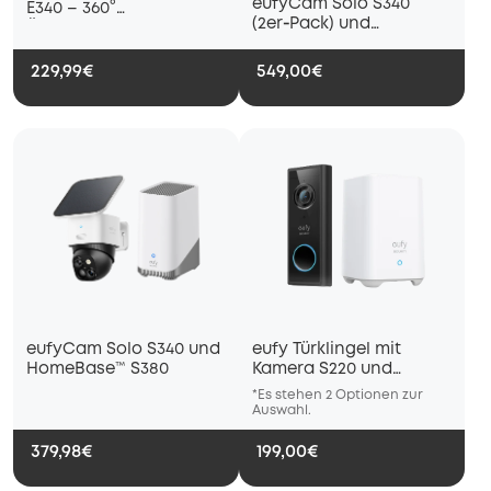
eufyCam Solo S340
E340 – 360°
(2er‑Pack) und
Überwachung und
HomeBase™ S380
Dual‑Kamera
229,99€
549,00€
eufyCam Solo S340 und
eufy Türklingel mit
HomeBase™ S380
Kamera S220 und
Homebase™
*Es stehen 2 Optionen zur
*Es s
Auswahl.
Auswa
379,98€
199,00€