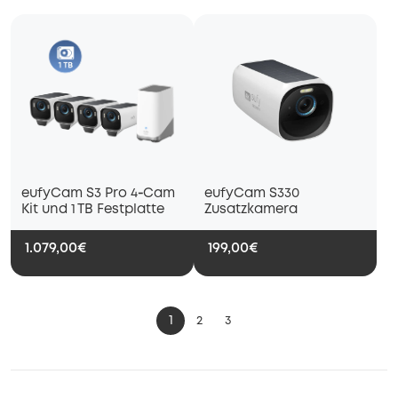
eufyCam S3 Pro 4‑Cam
eufyCam S330
Kit und 1 TB Festplatte
Zusatzkamera
1.079,00€
199,00€
1
2
3