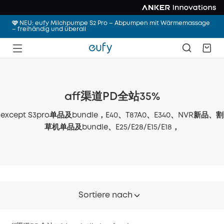
🩷 NEU: eufy Milchpumpe S2 Pro – Abpumpen mit Wärmemassage
– freihändig und überall
aff渠道PD全站35%
except S3pro单品及bundle，E40、T87A0、E340、NVR新品、割
草机单品及bundle、E25/E28/E15/E18，
Sortiere nach