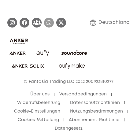
Garantieinformationen
eufy Markengeschichte
Zertifizierte generalüberholte Produkte
Garantieabwicklung
Blog
Deutschland
E-Anleitung herunterladen
Kontaktiere uns
Impressum
Nachhaltigkeit
Bestellung stornieren
eufy Security Community
eufy Clean Community
© Fantasia Trading LLC 2022 200923810277
Freunde werben & bis zu 80€ sichern
Über uns
Versandbedingungen
Widerrufsbelehrung
Datenschutzrichtlinien
Cookie-Einstellungen
Nutzungsbestimmungen
Cookies-Mitteilung
Abonnement-Richtlinie
Datengesetz