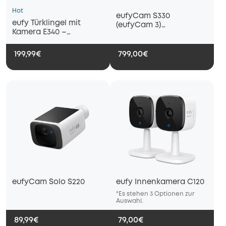
Hot
eufyCam S330
eufy Türklingel mit
(eufyCam 3)
Kamera E340 –
4‑Kamera‑Set und 1TB
Dual‑Kamera und 2K
Festplatte
FHD
199,99€
799,00€
eufyCam Solo S220
eufy Innenkamera C120
*Es stehen 3 Optionen zur
*Es s
Auswahl.
Auswa
89,99€
79,00€