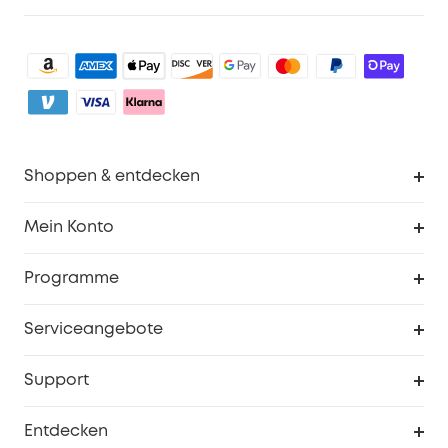
Shoppen & entdecken
Sauberkeit
Mein Konto
Sicherheit
Sendungsverfolgung
Programme
Baby
Meine Rabattcodes
eufy Business
Serviceangebote
eufyCredits Prämienprogramm
Studenten- & Lehrerrabatte
Security-Webportal
Support
Myeufy Preise
Seniorenrabatte
Smarte Hilfe
Entdecken
Affiliate-Programm