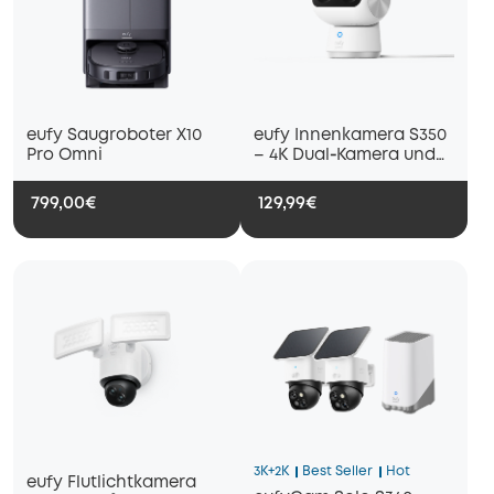
eufy Saugroboter X10
eufy Innenkamera S350
Pro Omni
– 4K Dual‑Kamera und
8× Zoom
799,00€
129,99€
3K+2K
Best Seller
Hot
eufy Flutlichtkamera