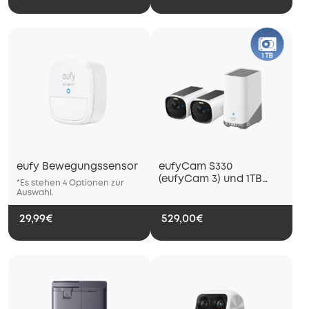
eufy Bewegungssensor
eufyCam S330
(eufyCam 3) und 1TB
*Es stehen 4 Optionen zur
*Es stehen 4 Optionen zur
*Es stehe
Festplatte
Auswahl.
Auswahl.
Auswahl.
29,99€
529,00€